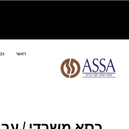
ילוג
תוכן
ראשי
כס
כסא משרדי / עבו