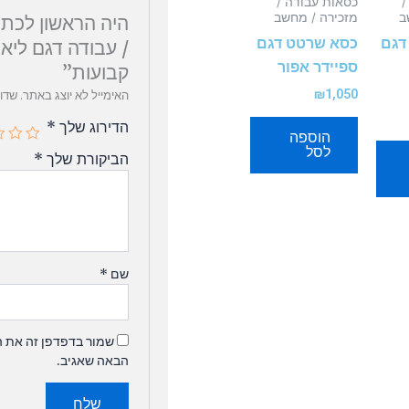
/
כסאות עבודה /
ב
מזכירה / מחשב
היה הראשון לכתו
דגם
כסא שרטט דגם
/ עבודה דגם ליאו
ספיידר אפור
קבועות”
₪
1,050
האימייל לא יוצג באתר.
שדו
הדירוג שלך
*
הוספה
לסל
הביקורת שלך
*
שם
*
שמור בדפדפן זה את ה
הבאה שאגיב.