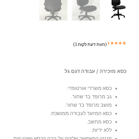
(חוות דעת לקוח
1
)
1
מדורג
5.00
מתוך
5 מבוסס
על
דירוגים
של
לקוחות
כסא מזכירה / עבודה דגם גל
כסא משרדי אורטופדי.
גב מרופד בד שחור.
מושב מרופד בד שחור.
כסא המיועד לעבודה ממושכת.
כסא מחשב.
ללא ידיות.
מנגנון המאפשר שליטה על גובה הכסא ושינוי זוית