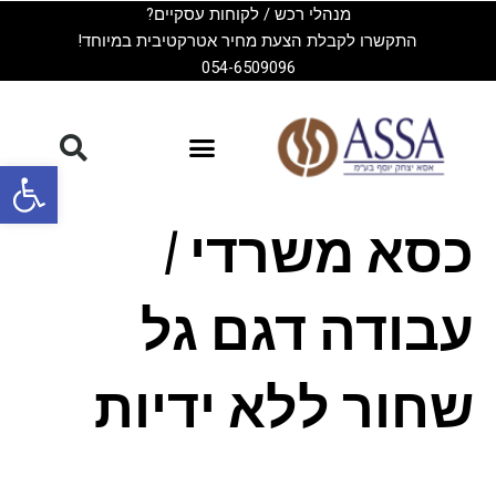
ילוג
מנהלי רכש / לקוחות עסקיים?
תוכן
התקשרו לקבלת הצעת מחיר אטרקטיבית במיוחד!
054-6509096
פתח סרגל
כסא משרדי /
עבודה דגם גל
שחור ללא ידיות