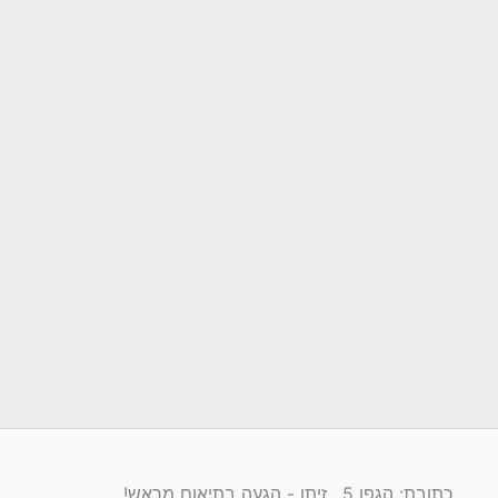
כתובת: הגפן 5 , זיתן - הגעה בתיאום מראש!