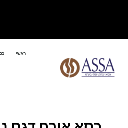
ילוג
תוכן
ראשי
כס
כסא אורח דגם נו