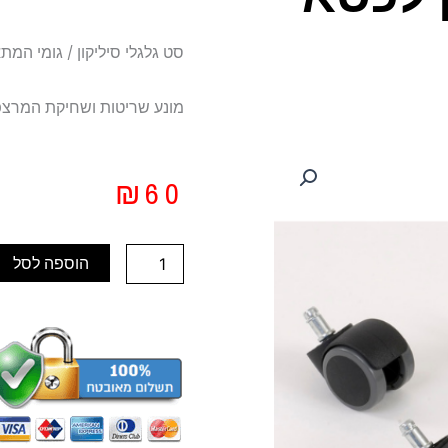
סט גלגלי סיליקון / גומי המת
מונע שריטות ושחיקת המרצפ
₪
60
כמות
הוספה לסל
של
סט
גלגלי
סיליקון
לכסא
משרדי