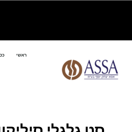
ילוג
תוכן
ראשי
כס
סט גלגלי סיליקו