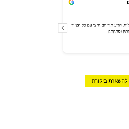
מושיקו סולומון
3 לפני שנים
. הגיע תוך יום וחצי עם כל הציוד
כיסא מצוין ונוח
קתק ומתקתק
מחיר הכי זול שמצאתי
שירות מעולה עוד יותר
 להשארת ביקורת