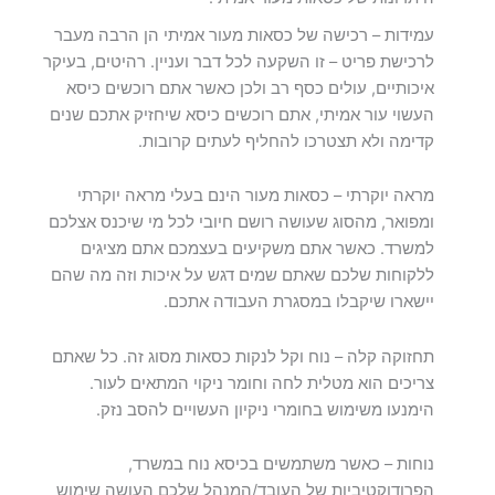
עמידות – רכישה של כסאות מעור אמיתי הן הרבה מעבר
לרכישת פריט – זו השקעה לכל דבר ועניין. רהיטים, בעיקר
איכותיים, עולים כסף רב ולכן כאשר אתם רוכשים כיסא
העשוי עור אמיתי, אתם רוכשים כיסא שיחזיק אתכם שנים
קדימה ולא תצטרכו להחליף לעתים קרובות.
מראה יוקרתי – כסאות מעור הינם בעלי מראה יוקרתי
ומפואר, מהסוג שעושה רושם חיובי לכל מי שיכנס אצלכם
למשרד. כאשר אתם משקיעים בעצמכם אתם מציגים
ללקוחות שלכם שאתם שמים דגש על איכות וזה מה שהם
יישארו שיקבלו במסגרת העבודה אתכם.
תחזוקה קלה – נוח וקל לנקות כסאות מסוג זה. כל שאתם
צריכים הוא מטלית לחה וחומר ניקוי המתאים לעור.
הימנעו משימוש בחומרי ניקיון העשויים להסב נזק.
נוחות – כאשר משתמשים בכיסא נוח במשרד,
הפרודוקטיביות של העובד/המנהל שלכם העושה שימוש